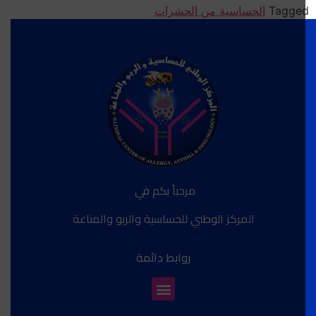
Tagge
الحساسية من الحشرات
مرحباً بكم في
المركز الوطني للحساسية والربو والمناعة
روابط دائمة