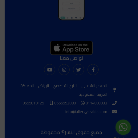
تواصل معنا
المعذر الشمالي - شارع التخصصي - الرياض - المملكة
العربية السعودية
0555819129
0555992080
0114803333
info@allergyarabia.com
جميع حقوق النشر© محفوظة