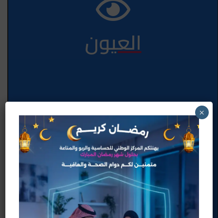
العيون
×
الصدر